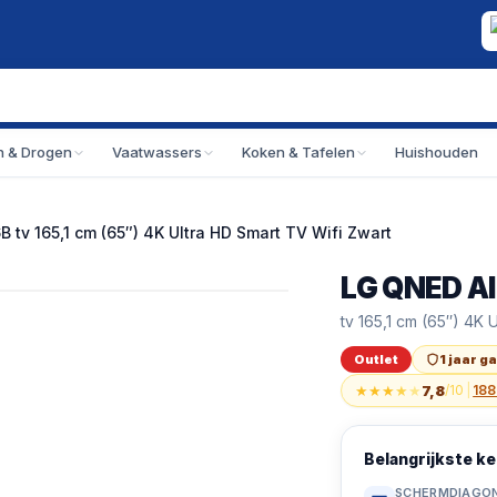
 & Drogen
Vaatwassers
Koken & Tafelen
Huishouden
tv 165,1 cm (65″) 4K Ultra HD Smart TV Wifi Zwart
LG QNED A
Outlet
LG QNED AI 65QNE
tv 165,1 cm (65″) 4K 
Outlet
1 jaar g
★
★
★
★
★
7,8
/10
|
188
Belangrijkste 
SCHERMDIAGO