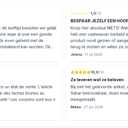
1,0
/10
BESPAAR JEZELF EEN HOOP 
de leeftijd besloten we gelijk
Koop hier absoluut NIETS! Wat 
nline waar al snel een goede
heb een vaatwasser besteld e
product nooit gezien of aang
nstalleerd kan worden. Dit
terug te storten en willen ze
 De vriendelijke medewerker
inhouden!
Jelena
·
17 jul 2026
len en betalen, hij z’n best
 geen loze woorden: om 16.00
10,0
/10
Ze leveren wat ze beloven
 un état de vente. L'article
Blij met het geleverde artikel,
nte des taches brunes au
Sahar betrouwbaar, doen moeit
quelé ! Les coussins sont eux «
meegemaakt.
Mieke
·
27 jun 2026