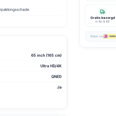
erpakkingsschade.
Gratis bezorgd
in NL & BE
Betaal via
65 inch (165 cm)
Ultra HD/4K
QNED
Ja