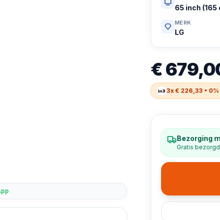
65 inch (165
MERK
LG
€ 679,0
3x € 226,33 • 0%
Bezorging 
Gratis bezorgd
App