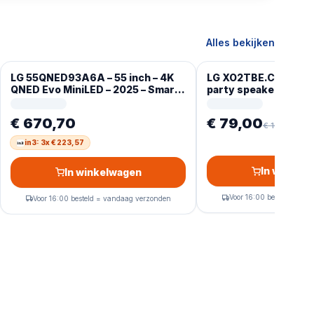
Alles bekijken
LG 55QNED93A6A – 55 inch – 4K
LG XO2TBE.CEUSLLK 
QNED Evo MiniLED – 2025 – Smart
party speaker Mono 
TV
luidspreker Beige 2
€ 670,70
€ 79,00
€ 103,20
-
2
in3: 3x € 223,57
In winkel
In winkelwagen
Voor 16:00 besteld = va
Voor 16:00 besteld = vandaag verzonden