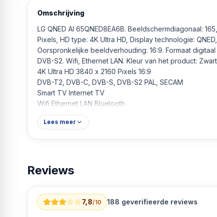
Omschrijving
LG QNED AI 65QNED8EA6B. Beeldschermdiagonaal: 165,1 
Pixels, HD type: 4K Ultra HD, Display technologie: QNED
Oorspronkelijke beeldverhouding: 16:9. Formaat digitaa
DVB-S2. Wifi, Ethernet LAN. Kleur van het product: Zwar
4K Ultra HD 3840 x 2160 Pixels 16:9
DVB-T2, DVB-C, DVB-S, DVB-S2 PAL, SECAM
Smart TV Internet TV
Wifi Ethernet LAN Bluetooth
HDR-ondersteuning
Lees meer
VESA-montage 300 x 300 mm
E 85 kWu
Reviews
7,8
188
geverifieerde reviews
/10