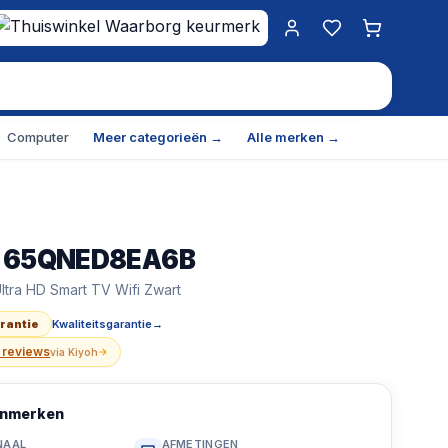
Mijn account
Favorieten
Winkelwa
Computer
Meer categorieën →
Alle merken →
I 65QNED8EA6B
D8EA6B tv 165,1 cm (65") 4K Ultra HD Smart TV Wifi Zw
Ultra HD Smart TV Wifi Zwart
arantie
Kwaliteitsgarantie
→
 reviews
via
Kiyoh
kenmerken
NAAL
AFMETINGEN