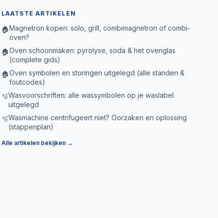
LAATSTE ARTIKELEN
Magnetron kopen: solo, grill, combimagnetron of combi-
🏠
oven?
Oven schoonmaken: pyrolyse, soda & het ovenglas
🏠
(complete gids)
Oven symbolen en storingen uitgelegd (alle standen &
🏠
foutcodes)
Wasvoorschriften: alle wassymbolen op je waslabel
🫧
uitgelegd
Wasmachine centrifugeert niet? Oorzaken en oplossing
🫧
(stappenplan)
Alle artikelen bekijken →