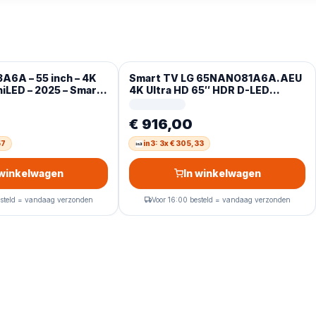
6A – 55 inch – 4K
Smart TV LG 65NANO81A6A.AEU
iLED – 2025 – Smart
4K Ultra HD 65″ HDR D-LED
NanoCell
€ 916,00
57
in3: 3x € 305,33
 winkelwagen
In winkelwagen
esteld = vandaag verzonden
Voor 16:00 besteld = vandaag verzonden