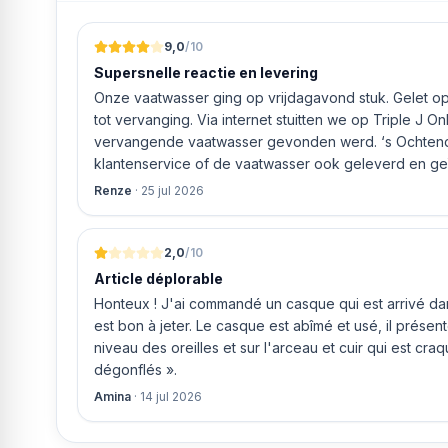
9,0
/10
Supersnelle reactie en levering
Onze vaatwasser ging op vrijdagavond stuk. Gelet op 
tot vervanging. Via internet stuitten we op Triple J O
vervangende vaatwasser gevonden werd. ‘s Ochtends even gebeld met de
klantenservice of de vaatwasser ook geleverd en geï
bleek het geval tegen alleszins concurrente prijzen.
Renze
·
25 jul 2026
gaf aan dat, als we gelijk via de website gingen bestel
ging doen om ‘s middags nog te leveren. Het bleken
uur werd de Neff vaatwasser geleverd en ver
2,0
/10
Article déplorable
Honteux ! J'ai commandé un casque qui est arrivé dans
est bon à jeter. Le casque est abîmé et usé, il prése
niveau des oreilles et sur l'arceau et cuir qui est cra
dégonflés ».
Amina
·
14 jul 2026