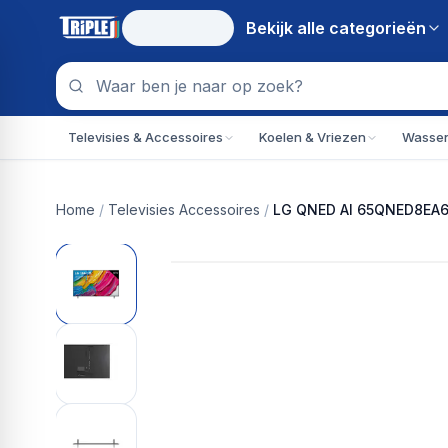
Bekijk alle
categorieën
Televisies & Accessoires
Koelen & Vriezen
Wassen
Home
/
Televisies Accessoires
/
LG QNED AI 65QNED8EA6B 