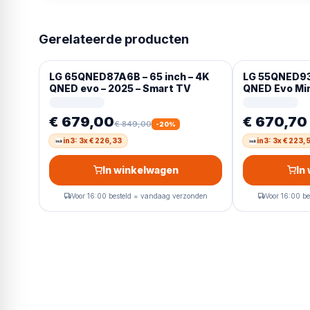
Gerelateerde producten
LG 65QNED87A6B – 65 inch – 4K
LG 55QNED93A
QNED evo – 2025 – Smart TV
QNED Evo Min
TV
€ 679,00
€ 670,70
€ 849,00
-
20
%
in3: 3x € 226,33
in3: 3x € 223,
In winkelwagen
In
Voor 16:00 besteld = vandaag verzonden
Voor 16:00 b