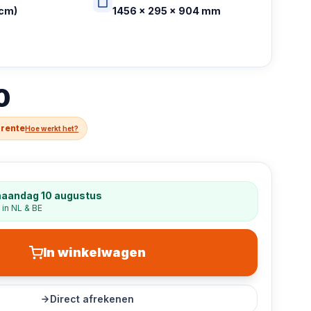
 cm)
1456 x 295 x 904 mm
0
 rente
Hoe werkt het?
maandag 10 augustus
 in NL & BE
In winkelwagen
Direct afrekenen