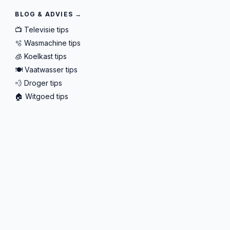
BLOG & ADVIES →
📺 Televisie tips
🫧 Wasmachine tips
🧊 Koelkast tips
🍽️ Vaatwasser tips
💨 Droger tips
🏠 Witgoed tips