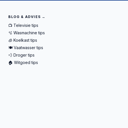
BLOG & ADVIES →
📺 Televisie tips
🫧 Wasmachine tips
🧊 Koelkast tips
🍽️ Vaatwasser tips
💨 Droger tips
🏠 Witgoed tips