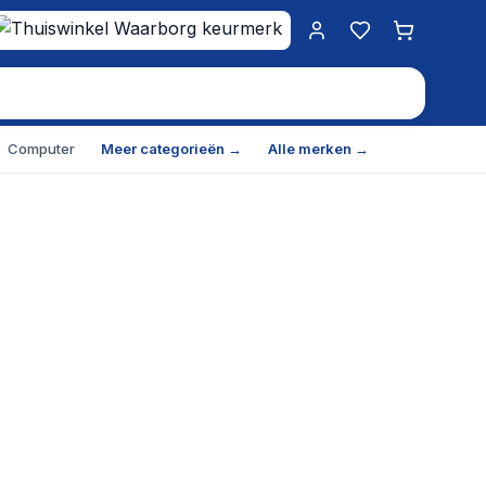
Mijn account
Favorieten
Winkelwa
Computer
Meer categorieën →
Alle merken →