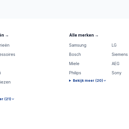
ën
→
Alle merken
→
rieën
Samsung
LG
essoires
Bosch
Siemens
Miele
AEG
i
Philips
Sony
Bekijk meer (
20
)
riezen
er (
21
)