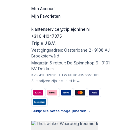
Mijn Account
Mijn Favorieten
klantenservice@triplejonline.nl
+31 6 41047375
Triple J B.V.
Vestigingsadres: Oasterloane 2 · 9108 AJ
Broeksterwâld
Magazijn & retour: De Spinnekop 9 · 9101
BV Dokkum
KvK 42032626 · BTW NL869396651B01
Alle prijzen zijn inclusief btw.
VISA
iDEAL
Klarna
PayPal
Bancontact
Bekijk alle betaalmogelijkheden →