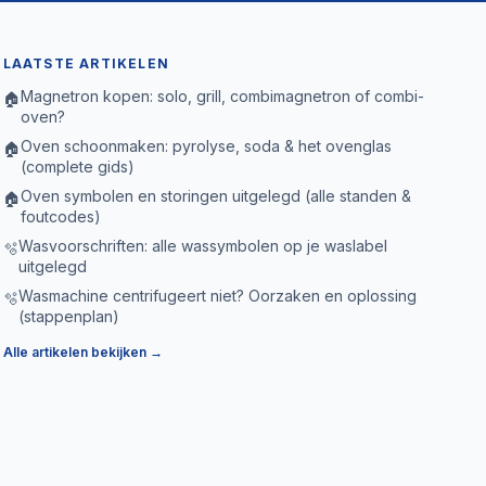
LAATSTE ARTIKELEN
Magnetron kopen: solo, grill, combimagnetron of combi-
🏠
oven?
Oven schoonmaken: pyrolyse, soda & het ovenglas
🏠
(complete gids)
Oven symbolen en storingen uitgelegd (alle standen &
🏠
foutcodes)
Wasvoorschriften: alle wassymbolen op je waslabel
🫧
uitgelegd
Wasmachine centrifugeert niet? Oorzaken en oplossing
🫧
(stappenplan)
Alle artikelen bekijken →