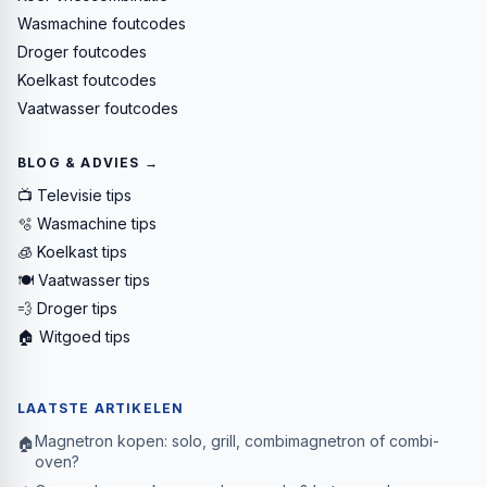
Wasmachine foutcodes
Droger foutcodes
Koelkast foutcodes
Vaatwasser foutcodes
BLOG & ADVIES →
📺 Televisie tips
🫧 Wasmachine tips
🧊 Koelkast tips
🍽️ Vaatwasser tips
💨 Droger tips
🏠 Witgoed tips
LAATSTE ARTIKELEN
Magnetron kopen: solo, grill, combimagnetron of combi-
🏠
oven?