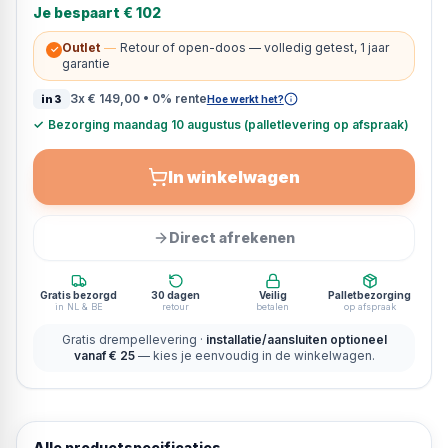
Je bespaart
€ 102
Outlet
—
Retour of open-doos — volledig getest, 1 jaar
✓
garantie
3x
€ 149,00
• 0% rente
in3
Hoe werkt het?
✓
Bezorging maandag 10 augustus (palletlevering op afspraak)
In winkelwagen
Direct afrekenen
Gratis bezorgd
30 dagen
Veilig
Palletbezorging
in NL & BE
retour
betalen
op afspraak
Gratis drempellevering ·
installatie/aansluiten optioneel
vanaf € 25
— kies je eenvoudig in de winkelwagen.
Alle productspecificaties