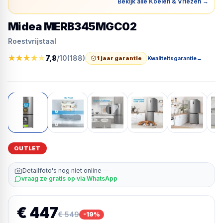
Bekijk alle Koelen & Vriezen
→
Midea MERB345MGC02
Roestvrijstaal
★
★
★
★
★
7,8
/10
(
188
)
1 jaar garantie
Kwaliteitsgarantie
→
OUTLET
Detailfoto's nog niet online —
vraag ze gratis op via WhatsApp
€ 447
€ 549
-
19
%