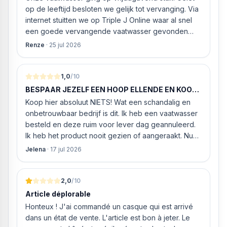
op de leeftijd besloten we gelijk tot vervanging. Via
internet stuitten we op Triple J Online waar al snel
een goede vervangende vaatwasser gevonden
werd. ‘s Ochtends even gebeld met de
Renze
·
25 jul 2026
klantenservice of de vaatwasser ook geleverd en
geïnstalleerd kan worden. Dit bleek het geval tegen
alleszins concurrente prijzen. De vriendelijke
1,0
/10
medewerker gaf aan dat, als we gelijk via de
BESPAAR JEZELF EEN HOOP ELLENDE EN KOOP
website gingen bestellen en betalen, hij z’n best
HIER NIETS!
Koop hier absoluut NIETS! Wat een schandalig en
ging doen om ‘s middags nog te leveren. Het
onbetrouwbaar bedrijf is dit. Ik heb een vaatwasser
bleken geen loze woorden: om 16.00 uur werd de
besteld en deze ruim voor lever dag geannuleerd.
Neff vaatwasser geleverd en ver
Ik heb het product nooit gezien of aangeraakt. Nu
weigeren ze gewoon om mijn geld volledig terug te
Jelena
·
17 jul 2026
storten en willen ze zomaar € 60 "transportkosten"
van MIJN geld inhouden!
2,0
/10
Article déplorable
Honteux ! J'ai commandé un casque qui est arrivé
dans un état de vente. L'article est bon à jeter. Le