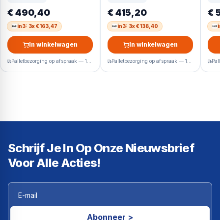
93L – E – Wit
cm hoog – 330 liter –
Ene
€ 490,40
€ 415,20
€ 
Energielabel C –
WiF
Geluidsniveau 35 dB –
in3: 3x € 163,47
in3: 3x € 138,40
LED Display –
SuperCool – FastFreeze
In winkelwagen
In winkelwagen
– Deuralarm –
Kinderslot –
Palletbezorging op afspraak — 1-2 werkdagen
Palletbezorging op afspraak — 1-2 werkdagen
Interverter
Compressor –
ConnectLife
Schrijf Je In Op Onze Nieuwsbrief
Voor Alle Acties!
Abonneer >