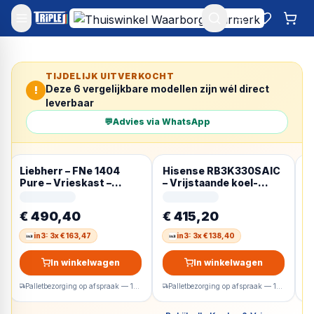
Mijn account
Favoriet
Win
TIJDELIJK UITVERKOCHT
Deze
6
vergelijkbare modellen zijn wél direct
!
leverbaar
💬
Advies via WhatsApp
Liebherr – FNe 1404
Hisense RB3K330SAIC
S
Pure – Vrieskast –
– Vrijstaande koel-
R
NoFrost – Vrijstaand
vriescombinatie – 185
e
93L – E – Wit
cm hoog – 330 liter –
E
€ 490,40
€ 415,20
€
Energielabel C –
W
Geluidsniveau 35 dB –
in3: 3x € 163,47
in3: 3x € 138,40
LED Display –
SuperCool – FastFreeze
In winkelwagen
In winkelwagen
– Deuralarm –
Kinderslot –
Palletbezorging op afspraak — 1-2 werkdagen
Palletbezorging op afspraak — 1-2 werkdagen
Interverter
Compressor –
ConnectLife