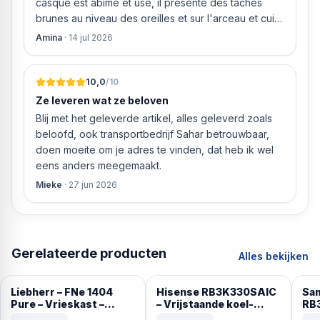
casque est abîmé et usé, il présente des taches
brunes au niveau des oreilles et sur l'arceau et cuir
qui est craquelé ! Les coussins sont eux « dégonflés
Amina
·
14 jul 2026
».
10,0
/10
Ze leveren wat ze beloven
Blij met het geleverde artikel, alles geleverd zoals
beloofd, ook transportbedrijf Sahar betrouwbaar,
doen moeite om je adres te vinden, dat heb ik wel
eens anders meegemaakt.
Mieke
·
27 jun 2026
Gerelateerde producten
Alles bekijken
Liebherr – FNe 1404
Hisense RB3K330SAIC
Sa
Pure – Vrieskast –
– Vrijstaande koel-
RB3
NoFrost – Vrijstaand
vriescombinatie – 185
en 