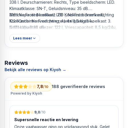
338 l. Deurscharnieren: Rechts, Type beeldscherm: LED.
Klimaatklasse: SN-T, Geluidsniveau: 35 dB.
Nettocapaciteit koelkast: 216 l, No Frost (koelkast),
216 l No Frost (koelkast) LED Koelkast binnenverlichting
Koelkast binnenverlichting, Aantal planken koelkast: 3.
122 l Onder No Frost (vriezer) 4* 8,5 kg/24u
Nettocapaciteit vriezer: 122 l, Vriescapaciteit: 8,5 kg/24u,
C 171 kWu B 35 dB
No Frost (vriezer). Energie-efficiëntieklasse: C, Jaarlijks
Lees meer
energieverbruik: 171 kWu. Kleur van het product:
Roestvrijstaal Roestvrijstaal Vrijstaand 338 l
Reviews
Bekijk alle reviews op Kiyoh →
7,8
188
geverifieerde reviews
/10
Powered by Kiyoh
9,0
/10
Supersnelle reactie en levering
Onze vaatwasser ging op vrijdagavond stuk. Gelet