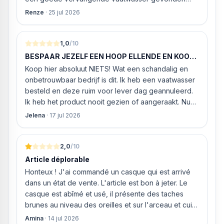
werd. ‘s Ochtends even gebeld met de
Renze
·
25 jul 2026
klantenservice of de vaatwasser ook geleverd en
geïnstalleerd kan worden. Dit bleek het geval tegen
alleszins concurrente prijzen. De vriendelijke
1,0
/10
medewerker gaf aan dat, als we gelijk via de
BESPAAR JEZELF EEN HOOP ELLENDE EN KOOP
website gingen bestellen en betalen, hij z’n best
HIER NIETS!
Koop hier absoluut NIETS! Wat een schandalig en
ging doen om ‘s middags nog te leveren. Het
onbetrouwbaar bedrijf is dit. Ik heb een vaatwasser
bleken geen loze woorden: om 16.00 uur werd de
besteld en deze ruim voor lever dag geannuleerd.
Neff vaatwasser geleverd en ver
Ik heb het product nooit gezien of aangeraakt. Nu
weigeren ze gewoon om mijn geld volledig terug te
Jelena
·
17 jul 2026
storten en willen ze zomaar € 60 "transportkosten"
van MIJN geld inhouden!
2,0
/10
Article déplorable
Honteux ! J'ai commandé un casque qui est arrivé
dans un état de vente. L'article est bon à jeter. Le
casque est abîmé et usé, il présente des taches
brunes au niveau des oreilles et sur l'arceau et cuir
qui est craquelé ! Les coussins sont eux « dégonflés
Amina
·
14 jul 2026