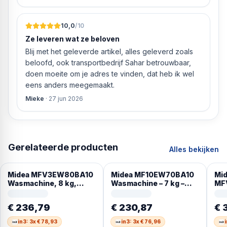
».
10,0
/10
Ze leveren wat ze beloven
Blij met het geleverde artikel, alles geleverd zoals
beloofd, ook transportbedrijf Sahar betrouwbaar,
doen moeite om je adres te vinden, dat heb ik wel
eens anders meegemaakt.
Mieke
·
27 jun 2026
Gerelateerde producten
Alles bekijken
Midea MFV3EW80BA10
Midea MF10EW70BA10
Mi
Wasmachine, 8 kg,
Wasmachine – 7 kg –
MF
energie-
1400 rpm – Duits
Was
efficiëntieklasse A-
Display
rpm
€ 236,79
€ 230,87
€ 
10%, 1400 omw/min,
Duits Display
in3: 3x € 78,93
in3: 3x € 76,96