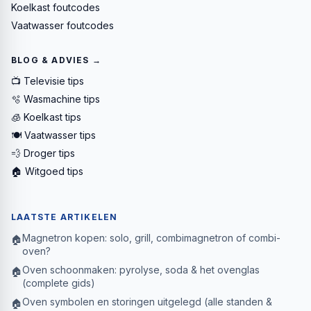
Koelkast foutcodes
Vaatwasser foutcodes
BLOG & ADVIES →
📺 Televisie tips
🫧 Wasmachine tips
🧊 Koelkast tips
🍽️ Vaatwasser tips
💨 Droger tips
🏠 Witgoed tips
LAATSTE ARTIKELEN
Magnetron kopen: solo, grill, combimagnetron of combi-
🏠
oven?
Oven schoonmaken: pyrolyse, soda & het ovenglas
🏠
(complete gids)
Oven symbolen en storingen uitgelegd (alle standen &
🏠