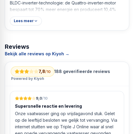
BLDC-inverter-technologie: de Quattro-inverter-motor
bespaart tot 70% meer energie en produceert 10,4%
minder volume in vergelijking met andere motoren -
Lees meer
perfect voor open woonconcepten.
Steam Care: door de stoombehandeling worden geuren
en rimpels aanzienlijk verminderd en doodt tot 99,9%
van de bacteriën grondig.
Reviews
Veel temperatuuropties: kies uit vier verschillende
Bekijk alle reviews op Kiyoh →
temperaturen om verschillende wasstukken voorzichtig
te behandelen: koud, 20℃, 40℃, 60℃.
Een flexibel en aantrekkelijk bedieningspaneel: het Lunch
7,8
188
geverifieerde reviews
/10
Dial-combinatiedisplay zorgt voor een intuïtieve en
Powered by Kiyoh
gebruiksvriendelijke bediening met een digitaal display.
9,0
/10
Supersnelle reactie en levering
Onze vaatwasser ging op vrijdagavond stuk. Gelet
op de leeftijd besloten we gelijk tot vervanging. Via
internet stuitten we op Triple J Online waar al snel
een goede vervangende vaatwasser gevonden