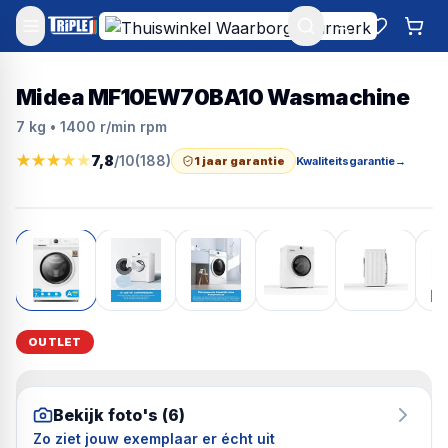
Mijn account
Favoriet
Win
Midea MF10EW70BA10 Wasmachine
7 kg • 1400 r/min rpm
★
★
★
★
★
7,8
/10
(
188
)
1 jaar garantie
Kwaliteitsgarantie
→
OUTLET
Bekijk foto's (
6
)
Zo ziet jouw exemplaar er écht uit