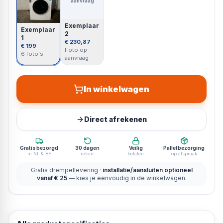
aanvraag
Exemplaar
Exemplaar
2
1
€ 230,87
€ 199
Foto op
6 foto's
aanvraag
In winkelwagen
Direct afrekenen
Gratis bezorgd
30 dagen
Veilig
Palletbezorging
in NL & BE
retour
betalen
op afspraak
Gratis drempellevering ·
installatie/aansluiten optioneel
vanaf € 25
— kies je eenvoudig in de winkelwagen.