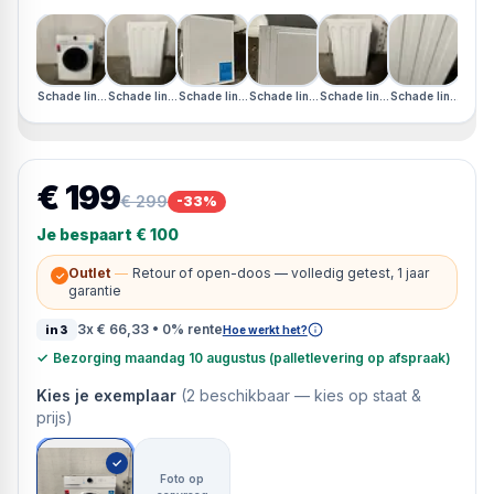
Schade linkerzijkant · Schade bovenkant · Duits Display
Schade linkerzijkant · Schade bovenkant · Duits Display
Schade linkerzijkant · Schade bovenkant · Duits Display
Schade linkerzijkant · Schade bovenkant · 
Schade linkerzijkant · Schade 
Schade linkerzijka
€ 199
€ 299
-
33
%
Je bespaart
€ 100
Outlet
—
Retour of open-doos — volledig getest, 1 jaar
✓
garantie
3x
€ 66,33
• 0% rente
in3
Hoe werkt het?
✓
Bezorging maandag 10 augustus (palletlevering op afspraak)
Kies je exemplaar
(
2
beschikbaar —
kies op staat &
prijs
)
✓
Foto op