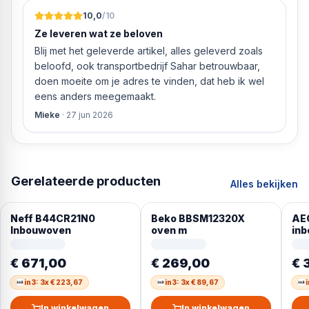
10,0
/10
Ze leveren wat ze beloven
Blij met het geleverde artikel, alles geleverd zoals
beloofd, ook transportbedrijf Sahar betrouwbaar,
doen moeite om je adres te vinden, dat heb ik wel
eens anders meegemaakt.
Mieke
·
27 jun 2026
Gerelateerde producten
Alles bekijken
Neff B44CR21N0
Beko BBSM12320X
AE
Inbouwoven
oven m
inb
Zwa
€ 671,00
€ 269,00
€ 
in3: 3x € 223,67
in3: 3x € 89,67
In winkelwagen
In winkelwagen