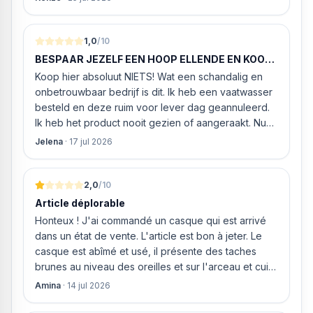
klantenservice of de vaatwasser ook geleverd en
geïnstalleerd kan worden. Dit bleek het geval tegen
alleszins concurrente prijzen. De vriendelijke
1,0
/10
medewerker gaf aan dat, als we gelijk via de
BESPAAR JEZELF EEN HOOP ELLENDE EN KOOP
website gingen bestellen en betalen, hij z’n best
HIER NIETS!
Koop hier absoluut NIETS! Wat een schandalig en
ging doen om ‘s middags nog te leveren. Het
onbetrouwbaar bedrijf is dit. Ik heb een vaatwasser
bleken geen loze woorden: om 16.00 uur werd de
besteld en deze ruim voor lever dag geannuleerd.
Neff vaatwasser geleverd en ver
Ik heb het product nooit gezien of aangeraakt. Nu
weigeren ze gewoon om mijn geld volledig terug te
Jelena
·
17 jul 2026
storten en willen ze zomaar € 60 "transportkosten"
van MIJN geld inhouden!
2,0
/10
Article déplorable
Honteux ! J'ai commandé un casque qui est arrivé
dans un état de vente. L'article est bon à jeter. Le
casque est abîmé et usé, il présente des taches
brunes au niveau des oreilles et sur l'arceau et cuir
qui est craquelé ! Les coussins sont eux « dégonflés
Amina
·
14 jul 2026
».