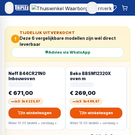
Mijn account
Favoriet
Win
TIJDELIJK UITVERKOCHT
Deze
6
vergelijkbare modellen zijn wél direct
!
leverbaar
💬
Advies via WhatsApp
Neff B44CR21N0
Beko BBSM12320X
A
Inbouwoven
oven m
i
Z
€ 671,00
€ 269,00
€
in3: 3x € 223,67
in3: 3x € 89,67
In winkelwagen
In winkelwagen
Voor 16:00 besteld = vandaag verzonden
Voor 16:00 besteld = vandaag verzonden