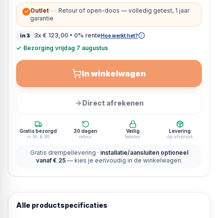
Outlet
—
Retour of open-doos — volledig getest, 1 jaar
✓
garantie
3x
€ 123,00
• 0% rente
in3
Hoe werkt het?
✓
Bezorging vrijdag 7 augustus
In winkelwagen
Direct afrekenen
Gratis bezorgd
30 dagen
Veilig
Levering
in NL & BE
retour
betalen
op afspraak
Gratis drempellevering ·
installatie/aansluiten optioneel
vanaf € 25
— kies je eenvoudig in de winkelwagen.
Alle productspecificaties