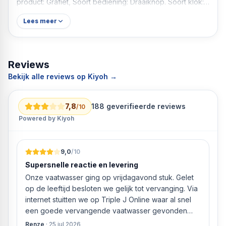
product: Grafiet, Soort bediening: Draaiknop. Soort klok:
Elektronisch. Energie-efficiëntieklasse: A+,
Lees meer
Energieverbruik (conventioneel): 0,94 kWu,
Energieverbruik (geforceerde convectie): 0,69 kWu.
Aantal lampen: 1 lampen, Soort lamp: Halogeen
Elektrische oven 3400 W 71 l Grafiet
Reviews
Convectie koken Grill
Bekijk alle reviews op Kiyoh →
Zelfreinigend Hydrolytisch
Ingebouwd display LCD Soort bediening: Draaiknop
Kinderslot
7,8
188
geverifieerde reviews
/10
Energie-efficiëntieklasse: A+
Powered by Kiyoh
9,0
/10
Supersnelle reactie en levering
Onze vaatwasser ging op vrijdagavond stuk. Gelet
op de leeftijd besloten we gelijk tot vervanging. Via
internet stuitten we op Triple J Online waar al snel
een goede vervangende vaatwasser gevonden
werd. ‘s Ochtends even gebeld met de
Renze
·
25 jul 2026