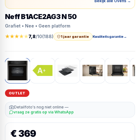
Bekijk alle Ovens
→
Neff B1ACE2AG3 N 50
Grafiet • Nee • Geen platform
★
★
★
★
★
7,8
/10
(
188
)
1 jaar garantie
Kwaliteitsgarantie
→
OUTLET
Detailfoto's nog niet online —
vraag ze gratis op via WhatsApp
€ 369