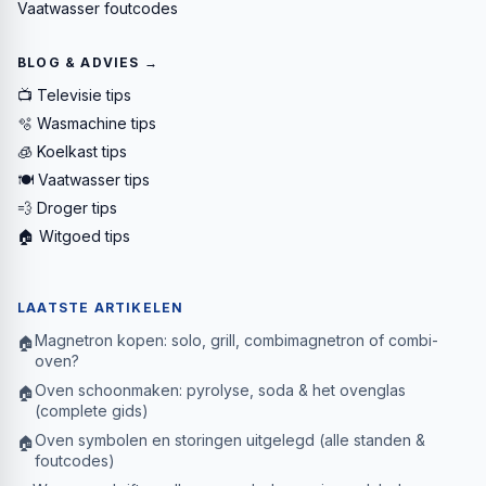
Vaatwasser foutcodes
BLOG & ADVIES →
📺 Televisie tips
🫧 Wasmachine tips
🧊 Koelkast tips
🍽️ Vaatwasser tips
💨 Droger tips
🏠 Witgoed tips
LAATSTE ARTIKELEN
Magnetron kopen: solo, grill, combimagnetron of combi-
🏠
oven?
Oven schoonmaken: pyrolyse, soda & het ovenglas
🏠
(complete gids)
Oven symbolen en storingen uitgelegd (alle standen &
🏠
foutcodes)