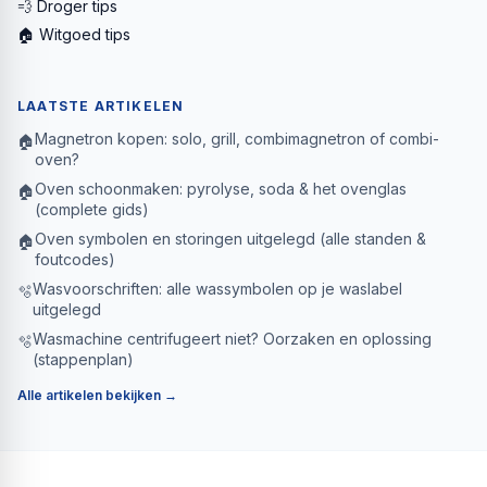
💨 Droger tips
🏠 Witgoed tips
LAATSTE ARTIKELEN
Magnetron kopen: solo, grill, combimagnetron of combi-
🏠
oven?
Oven schoonmaken: pyrolyse, soda & het ovenglas
🏠
(complete gids)
Oven symbolen en storingen uitgelegd (alle standen &
🏠
foutcodes)
Wasvoorschriften: alle wassymbolen op je waslabel
🫧
uitgelegd
Wasmachine centrifugeert niet? Oorzaken en oplossing
🫧
(stappenplan)
Alle artikelen bekijken →