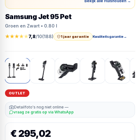
Bekijk alle Huishouden
→
Samsung Jet 95 Pet
Groen en Zwart • 0.80 l
★
★
★
★
★
7,8
/10
(
188
)
1 jaar garantie
Kwaliteitsgarantie
→
OUTLET
Detailfoto's nog niet online —
vraag ze gratis op via WhatsApp
€ 295,02