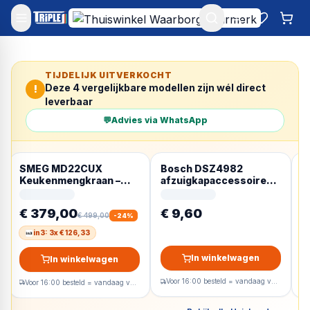
Mijn account
Favoriet
Win
TIJDELIJK UITVERKOCHT
Deze
4
vergelijkbare modellen zijn wél direct
!
leverbaar
💬
Advies via WhatsApp
SMEG MD22CUX
Bosch DSZ4982
R
Keukenmengkraan –
afzuigkapaccessoire
9
uittrekbare
Handgreep
R
handsproeier – koper
€ 379,00
€ 9,60
€
PVD
€ 499,00
-
24
%
in3: 3x € 126,33
In winkelwagen
In winkelwagen
Voor 16:00 besteld = vandaag verzonden
Voor 16:00 besteld = vandaag verzonden