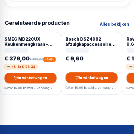
Gerelateerde producten
Alles bekijken
SMEG MD22CUX
Bosch DSZ4982
Row
Keukenmengkraan –
afzuigkapaccessoire
9.6
uittrekbare
Handgreep
RH
handsproeier – koper
€ 379,00
€ 9,60
€ 
PVD
€ 499,00
-
24
%
in3: 3x € 126,33
i
In winkelwagen
In winkelwagen
Voor 16:00 besteld = vandaag verzonden
Voor 16:00 besteld = vandaag verzonden