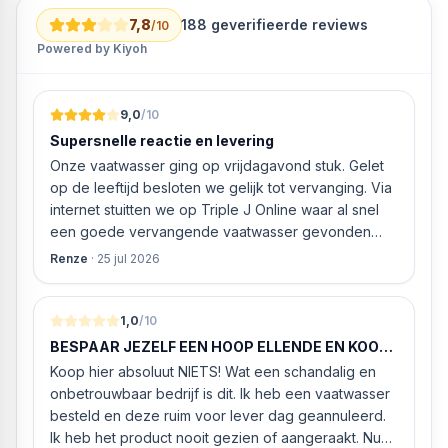
7,8
188
geverifieerde reviews
/10
Powered by Kiyoh
9,0
/10
Supersnelle reactie en levering
Onze vaatwasser ging op vrijdagavond stuk. Gelet
op de leeftijd besloten we gelijk tot vervanging. Via
internet stuitten we op Triple J Online waar al snel
een goede vervangende vaatwasser gevonden
werd. ‘s Ochtends even gebeld met de
Renze
·
25 jul 2026
klantenservice of de vaatwasser ook geleverd en
geïnstalleerd kan worden. Dit bleek het geval tegen
alleszins concurrente prijzen. De vriendelijke
1,0
/10
medewerker gaf aan dat, als we gelijk via de
BESPAAR JEZELF EEN HOOP ELLENDE EN KOOP
website gingen bestellen en betalen, hij z’n best
HIER NIETS!
Koop hier absoluut NIETS! Wat een schandalig en
ging doen om ‘s middags nog te leveren. Het
onbetrouwbaar bedrijf is dit. Ik heb een vaatwasser
bleken geen loze woorden: om 16.00 uur werd de
besteld en deze ruim voor lever dag geannuleerd.
Neff vaatwasser geleverd en ver
Ik heb het product nooit gezien of aangeraakt. Nu