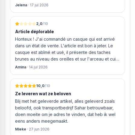
weigeren ze gewoon om mijn geld volledig terug te
Jelena
·
17 jul 2026
storten en willen ze zomaar € 60 "transportkosten"
van MIJN geld inhouden!
2,0
/10
Article déplorable
Honteux ! J'ai commandé un casque qui est arrivé
dans un état de vente. L'article est bon à jeter. Le
casque est abîmé et usé, il présente des taches
brunes au niveau des oreilles et sur l'arceau et cuir
qui est craquelé ! Les coussins sont eux « dégonflés
Amina
·
14 jul 2026
».
10,0
/10
Ze leveren wat ze beloven
Blij met het geleverde artikel, alles geleverd zoals
beloofd, ook transportbedrijf Sahar betrouwbaar,
doen moeite om je adres te vinden, dat heb ik wel
eens anders meegemaakt.
Mieke
·
27 jun 2026