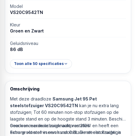
Model
VS20C9542TN
Kleur
Groen en Zwart
Geluidsniveau
86 dB
Toon alle
50
specificaties
Omschrijving
Met deze draadloze
Samsung Jet 95 Pet
steelstofzuiger VS20C9542TN
kan je nu extra lang
stofzuigen; Tot 60 minuten non-stop stofzuigen op de
laagste stand en op de hoogste stand 3 minuten. Beschikt
over een maximale zuigkracht van 210W en heeft een
Geadvanceerde schoonmaakprestaties
extra groot stofreservoir van 0.8L. De steelstofzuiger is
Schone vloeren in een handomdraai met een krachtige