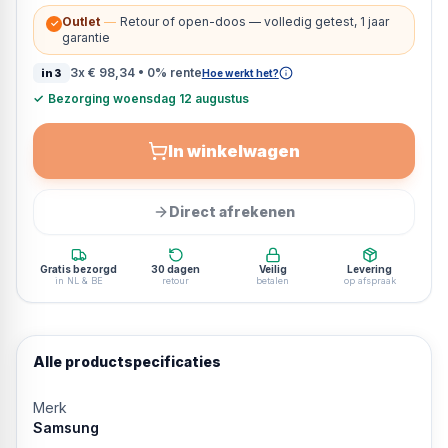
Outlet
—
Retour of open-doos — volledig getest, 1 jaar
✓
garantie
3x
€ 98,34
• 0% rente
in3
Hoe werkt het?
✓
Bezorging woensdag 12 augustus
In winkelwagen
Direct afrekenen
Gratis bezorgd
30 dagen
Veilig
Levering
in NL & BE
retour
betalen
op afspraak
Alle productspecificaties
Merk
Samsung