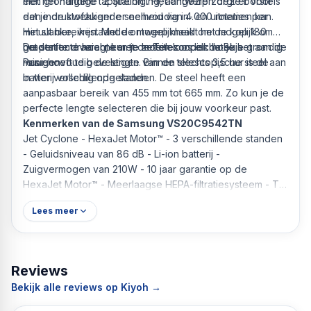
een grondigere tapijtreiniging, aangezien deze borstels
met het handige 'Z Station'. Het ontwerp zorgt er voor
een indrukwekkende snelheid van 4.000 rotaties per
dat je de stofzuiger er eenvoudig in- en uitnemen kan.
minuut bereiken. Met de mogelijkheid om de kop 180
Het slanke, vrijstaande ontwerp maakt het mogelijk om
graden te draaien, kun je moeiteloos elk hoekje grondig
het station overal neer te zetten zonder dat je het aan de
De perfecte hoogte met de Telescopische Buis
reinigen.
muur hoeft te bevestigen. Binnen slechts 3,5 uur is de
Pas eenvoudig de lengte van de telescopische steel aan
batterij volledig opgeladen.
in vier verschillende standen. De steel heeft een
aanpasbaar bereik van 455 mm tot 665 mm. Zo kun je de
perfecte lengte selecteren die bij jouw voorkeur past.
Kenmerken van de Samsung VS20C9542TN
Jet Cyclone - HexaJet Motor™ - 3 verschillende standen
- Geluidsniveau van 86 dB - Li-ion batterij -
Zuigvermogen van 210W - 10 jaar garantie op de
HexaJet Motor™ - Meerlaagse HEPA-filtratiesysteem - Tot
60 minuten stofzuigen - Telescopische Buis - Inclusief
Lees meer
Jet Dual Brush, Pet Tool+ - Z station
Reviews
Bekijk alle reviews op Kiyoh →