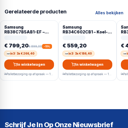
Gerelateerde producten
Alles bekijken
Samsung
Samsung
Sa
RB38C7B5AB1-EF –
RB34C602CB1 – Koel-
RB
koel-vriescombinatie –
en vriescombinatie –
vri
203 cm – No Frost –
Energielabel C – Zwart –
cm 
€ 799,20
€ 559,20
€ 
Bediening via app
WiFi
Bed
€ 899,00
-
11
%
in3: 3x € 266,40
in3: 3x € 186,40
i
In winkelwagen
In winkelwagen
Palletbezorging op afspraak — 1-2 werkdagen
Palletbezorging op afspraak — 1-2 werkdagen
Schrijf Je In Op Onze Nieuwsbrief