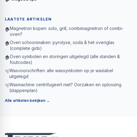
LAATSTE ARTIKELEN
Magnetron kopen: solo, grill, combimagnetron of combi-
🏠
oven?
Oven schoonmaken: pyrolyse, soda & het ovenglas
🏠
(complete gids)
Oven symbolen en storingen uitgelegd (alle standen &
🏠
foutcodes)
Wasvoorschriften: alle wassymbolen op je waslabel
🫧
uitgelegd
Wasmachine centrifugeert niet? Oorzaken en oplossing
🫧
(stappenplan)
Alle artikelen bekijken →