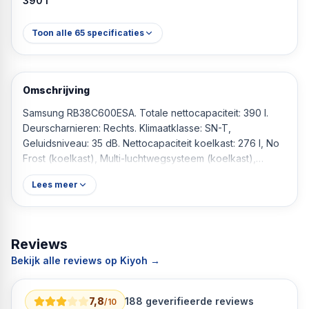
390 l
Toon alle
65
specificaties
Omschrijving
Samsung RB38C600ESA. Totale nettocapaciteit: 390 l.
Deurscharnieren: Rechts. Klimaatklasse: SN-T,
Geluidsniveau: 35 dB. Nettocapaciteit koelkast: 276 l, No
Frost (koelkast), Multi-luchtwegsysteem (koelkast),
Koelkast binnenverlichting, Aantal planken koelkast: 5.
Lees meer
Nettocapaciteit vriezer: 114 l, Vriescapaciteit: 8 kg/24u,
No Frost (vriezer). Energie-efficiëntieklasse: E, Jaarlijks
energieverbruik: 264 kWu. Kleur van het product: Zilver
Reviews
Bekijk alle reviews op Kiyoh →
7,8
188
geverifieerde reviews
/10