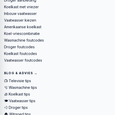
Droger aanbieding
Koelkast met vriezer
Inbouw vaatwasser
Vaatwasser kiezen
Amerikaanse koelkast
Koel-vriescombinatie
Wasmachine foutcodes
Droger foutcodes
Koelkast foutcodes
Vaatwasser foutcodes
BLOG & ADVIES →
📺 Televisie tips
🫧 Wasmachine tips
🧊 Koelkast tips
🍽️ Vaatwasser tips
💨 Droger tips
🏠 Witgoed tips