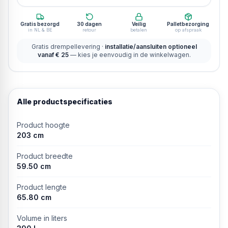
Gratis bezorgd
30 dagen
Veilig
Palletbezorging
in NL & BE
retour
betalen
op afspraak
Gratis drempellevering ·
installatie/aansluiten optioneel
vanaf € 25
— kies je eenvoudig in de winkelwagen.
Alle productspecificaties
Product hoogte
203 cm
Product breedte
59.50 cm
Product lengte
65.80 cm
Volume in liters