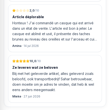
van MIJN geld inhouden!
2,0
/10
Article déplorable
Honteux ! J'ai commandé un casque qui est arrivé
dans un état de vente. L'article est bon à jeter. Le
casque est abîmé et usé, il présente des taches
brunes au niveau des oreilles et sur l'arceau et cuir
qui est craquelé ! Les coussins sont eux « dégonflés
Amina
·
14 jul 2026
».
10,0
/10
Ze leveren wat ze beloven
Blij met het geleverde artikel, alles geleverd zoals
beloofd, ook transportbedrijf Sahar betrouwbaar,
doen moeite om je adres te vinden, dat heb ik wel
eens anders meegemaakt.
Mieke
·
27 jun 2026