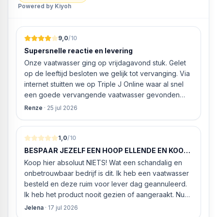
Powered by Kiyoh
9,0
/10
Supersnelle reactie en levering
Onze vaatwasser ging op vrijdagavond stuk. Gelet
op de leeftijd besloten we gelijk tot vervanging. Via
internet stuitten we op Triple J Online waar al snel
een goede vervangende vaatwasser gevonden
werd. ‘s Ochtends even gebeld met de
Renze
·
25 jul 2026
klantenservice of de vaatwasser ook geleverd en
geïnstalleerd kan worden. Dit bleek het geval tegen
alleszins concurrente prijzen. De vriendelijke
1,0
/10
medewerker gaf aan dat, als we gelijk via de
BESPAAR JEZELF EEN HOOP ELLENDE EN KOOP
website gingen bestellen en betalen, hij z’n best
HIER NIETS!
Koop hier absoluut NIETS! Wat een schandalig en
ging doen om ‘s middags nog te leveren. Het
onbetrouwbaar bedrijf is dit. Ik heb een vaatwasser
bleken geen loze woorden: om 16.00 uur werd de
besteld en deze ruim voor lever dag geannuleerd.
Neff vaatwasser geleverd en ver
Ik heb het product nooit gezien of aangeraakt. Nu
weigeren ze gewoon om mijn geld volledig terug te
Jelena
·
17 jul 2026
storten en willen ze zomaar € 60 "transportkosten"