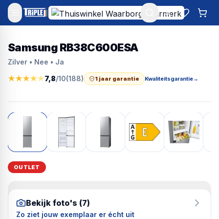
Mijn account
Favoriet
Win
Samsung RB38C600ESA
Zilver • Nee • Ja
★
★
★
★
★
7,8
/10
(
188
)
1 jaar garantie
Kwaliteitsgarantie
→
OUTLET
Bekijk foto's (
7
)
Zo ziet jouw exemplaar er écht uit