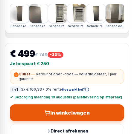
Schade rechterzijkant
Schade rechterzijkant
Schade rechterzijkant
Schade rechterzijkant
Schade rechterzijkant
Schade deur
Schad
€ 499
€ 749
-
33
%
Je bespaart
€ 250
Outlet
—
Retour of open-doos — volledig getest, 1 jaar
✓
garantie
3x
€ 166,33
• 0% rente
in3
Hoe werkt het?
✓
Bezorging maandag 10 augustus (palletlevering op afspraak)
In winkelwagen
Direct afrekenen