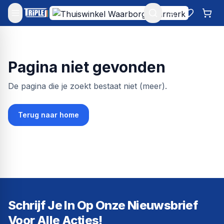
Mijn account
Favoriet
Win
Pagina niet gevonden
De pagina die je zoekt bestaat niet (meer).
Terug naar home
Schrijf Je In Op Onze Nieuwsbrief
Voor Alle Acties!