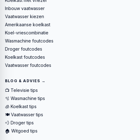
Koelkast met vriezer
Inbouw vaatwasser
Vaatwasser kiezen
Amerikaanse koelkast
Koel-vriescombinatie
Wasmachine foutcodes
Droger foutcodes
Koelkast foutcodes
Vaatwasser foutcodes
BLOG & ADVIES →
📺 Televisie tips
🫧 Wasmachine tips
🧊 Koelkast tips
🍽️ Vaatwasser tips
💨 Droger tips
🏠 Witgoed tips