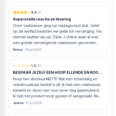
9,0
/10
Supersnelle reactie en levering
Onze vaatwasser ging op vrijdagavond stuk. Gelet
op de leeftijd besloten we gelijk tot vervanging. Via
internet stuitten we op Triple J Online waar al snel
een goede vervangende vaatwasser gevonden
werd. ‘s Ochtends even gebeld met de
Renze
·
25 jul 2026
klantenservice of de vaatwasser ook geleverd en
geïnstalleerd kan worden. Dit bleek het geval tegen
alleszins concurrente prijzen. De vriendelijke
1,0
/10
medewerker gaf aan dat, als we gelijk via de
BESPAAR JEZELF EEN HOOP ELLENDE EN KOOP
website gingen bestellen en betalen, hij z’n best
HIER NIETS!
Koop hier absoluut NIETS! Wat een schandalig en
ging doen om ‘s middags nog te leveren. Het
onbetrouwbaar bedrijf is dit. Ik heb een vaatwasser
bleken geen loze woorden: om 16.00 uur werd de
besteld en deze ruim voor lever dag geannuleerd.
Neff vaatwasser geleverd en ver
Ik heb het product nooit gezien of aangeraakt. Nu
weigeren ze gewoon om mijn geld volledig terug te
Jelena
·
17 jul 2026
storten en willen ze zomaar € 60 "transportkosten"
van MIJN geld inhouden!