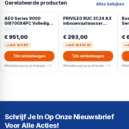
Gerelateerde producten
Alles bekijken
AEG Series 9000
PRIVILEG RUC 2C24 AX
Bo
GI9700X4PC Volledig
inbouwvaatwasser
Ser
ingebouwd 14 couverts
(inbouwmodel, 600 mm
Inb
breed, 44 dB (A), E)
cm 
€ 951,00
€ 293,00
€ 
Con
A –
in3: 3x € 317
in3: 3x € 97,67
voo
dro
In winkelwagen
In winkelwagen
Palletbezorging op afspraak — 1-2 werkdagen
Palletbezorging op afspraak — 1-2 werkdagen
Schrijf Je In Op Onze Nieuwsbrief
Voor Alle Acties!