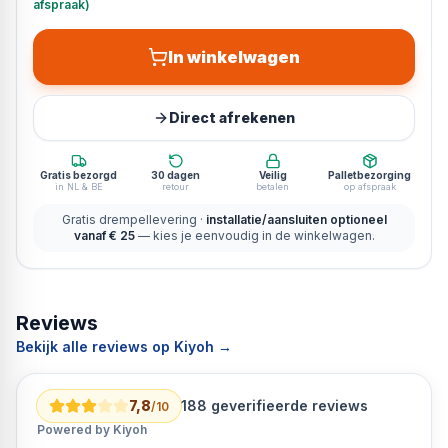
afspraak)
In winkelwagen
Direct afrekenen
Gratis bezorgd
30 dagen
Veilig
Palletbezorging
in NL & BE
retour
betalen
op afspraak
Gratis drempellevering ·
installatie/aansluiten optioneel
vanaf € 25
— kies je eenvoudig in de winkelwagen.
Reviews
Bekijk alle reviews op Kiyoh →
7,8
188
geverifieerde reviews
/10
Powered by Kiyoh