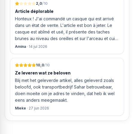
2,0
/10
Article déplorable
Honteux ! J'ai commandé un casque qui est arrivé
dans un état de vente. L'article est bon à jeter. Le
casque est abîmé et usé, il présente des taches
brunes au niveau des oreilles et sur l'arceau et cuir
qui est craquelé ! Les coussins sont eux « dégonflés
Amina
·
14 jul 2026
».
10,0
/10
Ze leveren wat ze beloven
Blij met het geleverde artikel, alles geleverd zoals
beloofd, ook transportbedrijf Sahar betrouwbaar,
doen moeite om je adres te vinden, dat heb ik wel
eens anders meegemaakt.
Mieke
·
27 jun 2026