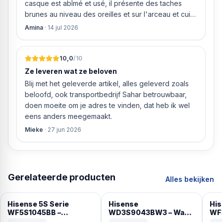
casque est abîmé et usé, il présente des taches
brunes au niveau des oreilles et sur l'arceau et cuir
qui est craquelé ! Les coussins sont eux « dégonflés
Amina
·
14 jul 2026
».
10,0
/10
Ze leveren wat ze beloven
Blij met het geleverde artikel, alles geleverd zoals
beloofd, ook transportbedrijf Sahar betrouwbaar,
doen moeite om je adres te vinden, dat heb ik wel
eens anders meegemaakt.
Mieke
·
27 jun 2026
Gerelateerde producten
Alles bekijken
Hisense 5S Serie
Hisense
His
WF5S1045BB –
WD3S9043BW3 – Was-
WF
Wasmachine met
droogcombinatie –
Wa