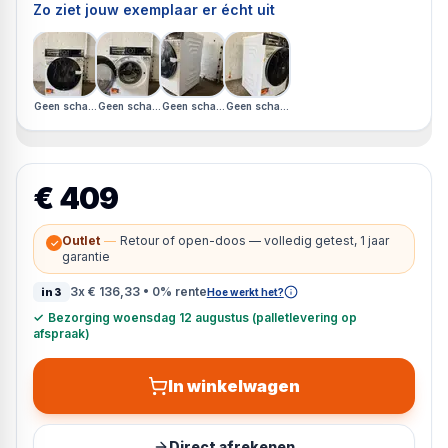
Zo ziet jouw exemplaar er écht uit
Geen schade, originele doos mist
Geen schade, originele doos mist
Geen schade, originele doos mist
Geen schade, originele doos mist
€ 409
Outlet
—
Retour of open-doos — volledig getest, 1 jaar
✓
garantie
3x
€ 136,33
• 0% rente
in3
Hoe werkt het?
✓
Bezorging woensdag 12 augustus (palletlevering op
afspraak)
In winkelwagen
Direct afrekenen