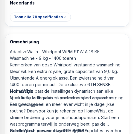
Nederlands
Toon alle
79
specificaties
Omschrijving
AdaptiveWash - Whirlpool WPM 911W ADS BE
Wasmachine - 9 kg - 1400 toeren
Kenmerken van deze Whirlpool vrijstaande wasmachine:
kleur wit. Een extra royale, grote capaciteit van 9,0 kg.
Uitmuntende A energieklasse. Een zwiersnelheid van
1400 toeren per minuut. De exclusieve 6TH SENSE
technologie past de instellingen dynamisch aan elke
HomeWhiz
specifieke lading aan en garandeert perfecte verzorging
Maak het jezelf makkelijk met connected apparaten
van uw wasgoed.
Een goed gevoel en meer evenwicht in je dagelijkse
routine? Daarvoor kun je rekenen op HomeWhiz, de
slimme bediening voor je huishoudapparaten. Start een
wasprogramma terwijl je onderweg bent, pas de
instellingen naar wens aan en krijg live updates over hoe
SenseWash powered by 6TH SENSE