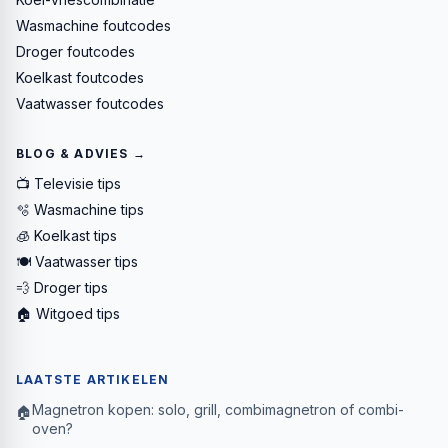
Wasmachine foutcodes
Droger foutcodes
Koelkast foutcodes
Vaatwasser foutcodes
BLOG & ADVIES →
📺 Televisie tips
🫧 Wasmachine tips
🧊 Koelkast tips
🍽️ Vaatwasser tips
💨 Droger tips
🏠 Witgoed tips
LAATSTE ARTIKELEN
Magnetron kopen: solo, grill, combimagnetron of combi-
🏠
oven?