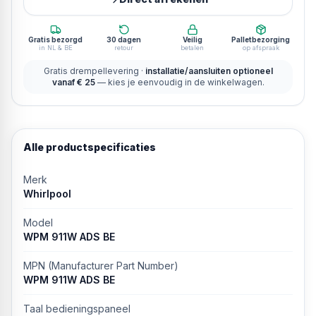
Gratis bezorgd
30 dagen
Veilig
Palletbezorging
in NL & BE
retour
betalen
op afspraak
Gratis drempellevering ·
installatie/aansluiten optioneel
vanaf € 25
— kies je eenvoudig in de winkelwagen.
Alle productspecificaties
Merk
Whirlpool
Model
WPM 911W ADS BE
MPN (Manufacturer Part Number)
WPM 911W ADS BE
Taal bedieningspaneel