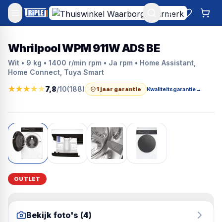
Mijn account
Favoriet
Win
Whrilpool WPM 911W ADS BE
Wit • 9 kg • 1400 r/min rpm • Ja rpm • Home Assistant,
Home Connect, Tuya Smart
★
★
★
★
★
7,8
/10
(
188
)
1 jaar garantie
Kwaliteitsgarantie
→
OUTLET
Bekijk foto's (
4
)