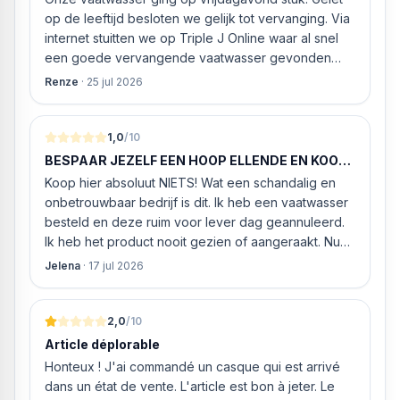
op de leeftijd besloten we gelijk tot vervanging. Via
internet stuitten we op Triple J Online waar al snel
een goede vervangende vaatwasser gevonden
werd. ‘s Ochtends even gebeld met de
Renze
·
25 jul 2026
klantenservice of de vaatwasser ook geleverd en
geïnstalleerd kan worden. Dit bleek het geval tegen
alleszins concurrente prijzen. De vriendelijke
1,0
/10
medewerker gaf aan dat, als we gelijk via de
BESPAAR JEZELF EEN HOOP ELLENDE EN KOOP
website gingen bestellen en betalen, hij z’n best
HIER NIETS!
Koop hier absoluut NIETS! Wat een schandalig en
ging doen om ‘s middags nog te leveren. Het
onbetrouwbaar bedrijf is dit. Ik heb een vaatwasser
bleken geen loze woorden: om 16.00 uur werd de
besteld en deze ruim voor lever dag geannuleerd.
Neff vaatwasser geleverd en ver
Ik heb het product nooit gezien of aangeraakt. Nu
weigeren ze gewoon om mijn geld volledig terug te
Jelena
·
17 jul 2026
storten en willen ze zomaar € 60 "transportkosten"
van MIJN geld inhouden!
2,0
/10
Article déplorable
Honteux ! J'ai commandé un casque qui est arrivé
dans un état de vente. L'article est bon à jeter. Le