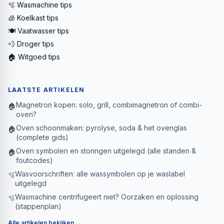
🫧 Wasmachine tips
🧊 Koelkast tips
🍽️ Vaatwasser tips
💨 Droger tips
🏠 Witgoed tips
LAATSTE ARTIKELEN
Magnetron kopen: solo, grill, combimagnetron of combi-
🏠
oven?
Oven schoonmaken: pyrolyse, soda & het ovenglas
🏠
(complete gids)
Oven symbolen en storingen uitgelegd (alle standen &
🏠
foutcodes)
Wasvoorschriften: alle wassymbolen op je waslabel
🫧
uitgelegd
Wasmachine centrifugeert niet? Oorzaken en oplossing
🫧
(stappenplan)
Alle artikelen bekijken →