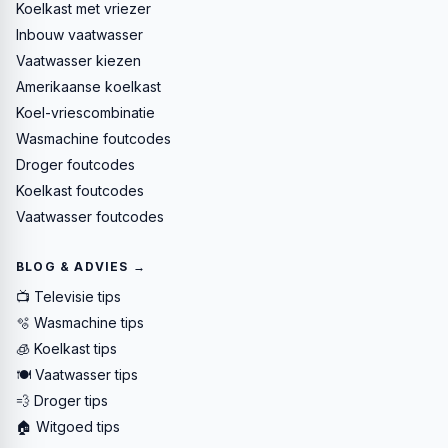
Koelkast met vriezer
Inbouw vaatwasser
Vaatwasser kiezen
Amerikaanse koelkast
Koel-vriescombinatie
Wasmachine foutcodes
Droger foutcodes
Koelkast foutcodes
Vaatwasser foutcodes
BLOG & ADVIES →
📺 Televisie tips
🫧 Wasmachine tips
🧊 Koelkast tips
🍽️ Vaatwasser tips
💨 Droger tips
🏠 Witgoed tips