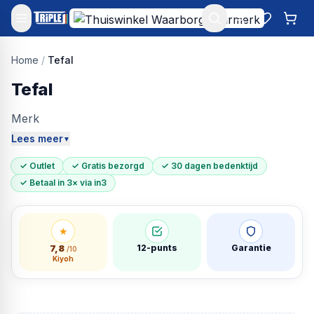
Mijn account
Favoriet
Win
Home
/
Tefal
Tefal
Merk
Lees meer
▼
✓ Outlet
✓ Gratis bezorgd
✓ 30 dagen bedenktijd
✓ Betaal in 3× via in3
★
7,8
12-punts
Garantie
/10
Kiyoh