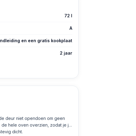
72 l
A
ndleiding en een gratis kookplaat
2 jaar
je de deur niet opendoen om geen
 de hele oven overzien, zodat je je
tevig dicht.