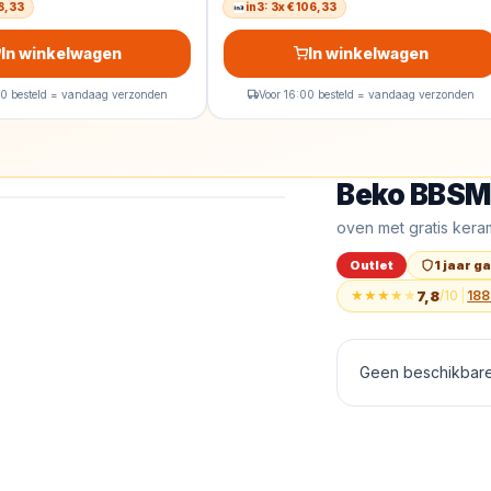
98,33
in3: 3x € 106,33
In winkelwagen
In winkelwagen
00 besteld = vandaag verzonden
Voor 16:00 besteld = vandaag verzonden
Beko BBS
Outlet
Beko BBSM12320X 
oven met gratis kera
Beko BBSM12320
Outlet
1 jaar g
★
★
★
★
★
7,8
/10
|
188
Geen beschikbare 