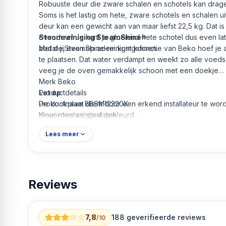
Robuuste deur die zware schalen en schotels kan drag
Soms is het lastig om hete, zware schotels en schalen 
deur kan een gewicht aan van maar liefst 22,5 kg. Dat
ovendeur! Je kunt je gloeiend hete schotel dus even l
Stoomreiniging SteamShine®
zodat jij even op adem kunt komen.
Met de SteamShine-reinigingsfunctie van Beko hoef je 
te plaatsen. Dat water verdampt en weekt zo alle voeds
veeg je de oven gemakkelijk schoon met een doekje
Merk Beko
Let op
Productdetails
De kookplaat dient door een erkend installateur te wor
Productnaam BBSM12320X
te worden aangesloten
Kleur roestvrij staal gekleurd
De oven heeft een normale stekker
Modelnaam BBSM12320X
Lees meer
Energieverbruik bij conventionele werking in kWh 0,88
Energieverbruik warme lucht of recirculatielucht in kWh
Aantal kookplekken 1
Ovenvolume 72 liter
Reviews
Energie-efficiëntieklasse A
Productconformiteit
WEEE-reg.nr. NL 97893725
Uitrusting kookplaat
7,8
188
geverifieerde reviews
/10
Materiaal kookplaat Glas keramiek