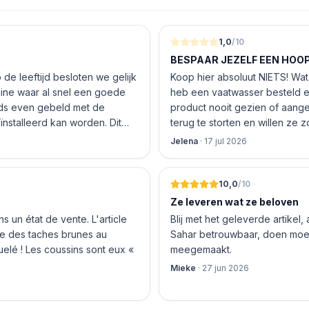
1,0
/10
BESPAAR JEZELF EEN HOOP 
de leeftijd besloten we gelijk
Koop hier absoluut NIETS! Wat 
nline waar al snel een goede
heb een vaatwasser besteld e
product nooit gezien of aang
nstalleerd kan worden. Dit
terug te storten en willen ze
 De vriendelijke medewerker
inhouden!
Jelena
·
17 jul 2026
len en betalen, hij z’n best
 geen loze woorden: om 16.00
10,0
/10
Ze leveren wat ze beloven
 un état de vente. L'article
Blij met het geleverde artikel,
nte des taches brunes au
Sahar betrouwbaar, doen moeit
quelé ! Les coussins sont eux «
meegemaakt.
Mieke
·
27 jun 2026