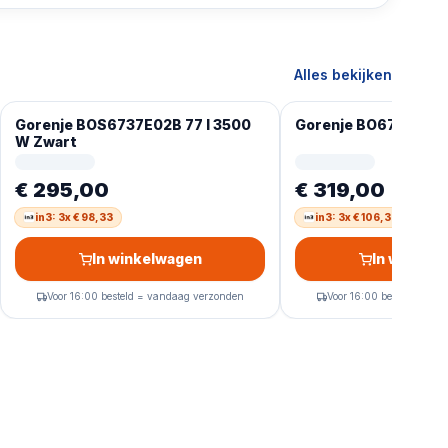
Alles bekijken
Gorenje BOS6737E02B 77 l 3500
Gorenje BO6735E02B
W Zwart
€ 295,00
€ 319,00
in3: 3x € 98,33
in3: 3x € 106,33
In winkelwagen
In winkel
Voor 16:00 besteld = vandaag verzonden
Voor 16:00 besteld = va