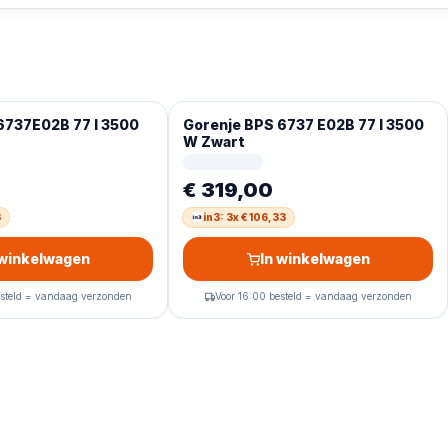
6737E02B 77 l 3500
Gorenje BPS 6737 E02B 77 l 3500
W Zwart
€ 319,00
3
in3: 3x € 106,33
 winkelwagen
In winkelwagen
esteld = vandaag verzonden
Voor 16:00 besteld = vandaag verzonden