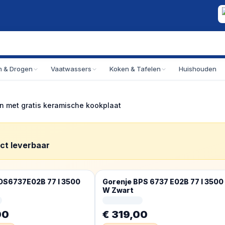
 & Drogen
Vaatwassers
Koken & Tafelen
Huishouden
 met gratis keramische kookplaat
ect leverbaar
OS6737E02B 77 l 3500
Gorenje BPS 6737 E02B 77 l 3500
W Zwart
00
€ 319,00