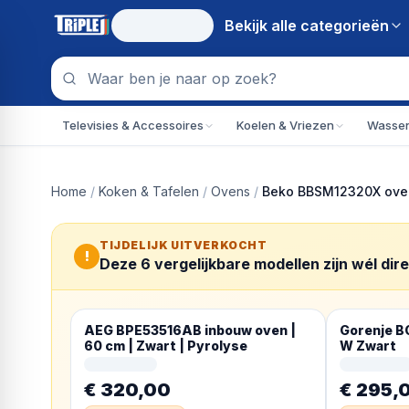
Bekijk alle
categorieën
Televisies & Accessoires
Koelen & Vriezen
Wassen
Home
/
Koken & Tafelen
/
Ovens
/
Beko BBSM12320X oven
TIJDELIJK UITVERKOCHT
!
Deze
6
vergelijkbare modellen zijn wél dir
AEG BPE53516AB inbouw oven |
Gorenje B
60 cm | Zwart | Pyrolyse
W Zwart
€ 320,00
€ 295,