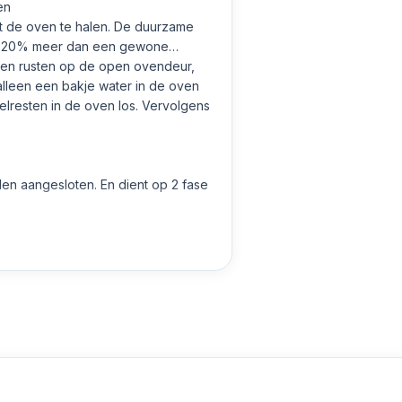
en
uit de oven te halen. De duurzame
 is 20% meer dan een gewone
aten rusten op de open ovendeur,
alleen een bakje water in de oven
elresten in de oven los. Vervolgens
den aangesloten. En dient op 2 fase
 kWh
 0,81 kWh