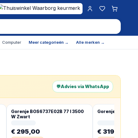
Mijn account
Favorieten
Winkelwa
Computer
Meer categorieën →
Alle merken →
💬
Advies via WhatsApp
Gorenje BOS6737E02B 77 l 3500
Gorenje BO6735E0
W Zwart
€ 295,00
€ 319,00