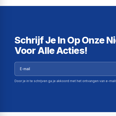
Verbindingswaarde 2,5 kW
Ovenspanning 230V
Spanning kookplaat 230/400V
Zekering 16 A
Schrijf Je In Op Onze N
Voor Alle Acties!
Door je in te schrijven ga je akkoord met het ontvangen van e-mai