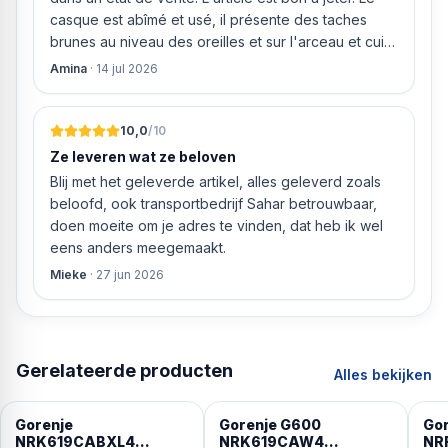
casque est abîmé et usé, il présente des taches
brunes au niveau des oreilles et sur l'arceau et cuir
qui est craquelé ! Les coussins sont eux « dégonflés
Amina
·
14 jul 2026
».
10,0
/10
Ze leveren wat ze beloven
Blij met het geleverde artikel, alles geleverd zoals
beloofd, ook transportbedrijf Sahar betrouwbaar,
doen moeite om je adres te vinden, dat heb ik wel
eens anders meegemaakt.
Mieke
·
27 jun 2026
Gerelateerde producten
Alles bekijken
Gorenje
Gorenje G600
Gor
NRK619CABXL4
NRK619CAW4
NR