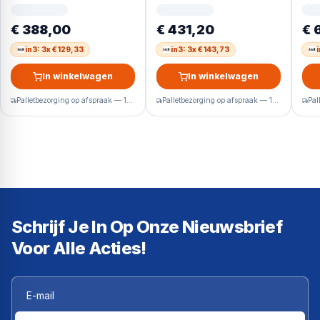
Vrijstaand 304 l Zwart
Vrijstaand 304 l Wit
Vri
R60
€ 388,00
€ 431,20
€ 
in3: 3x € 129,33
in3: 3x € 143,73
In winkelwagen
In winkelwagen
Palletbezorging op afspraak — 1-2 werkdagen
Palletbezorging op afspraak — 1-2 werkdagen
Schrijf Je In Op Onze Nieuwsbrief
Voor Alle Acties!