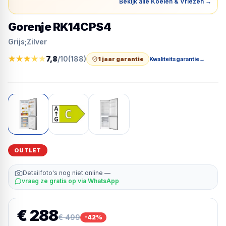
Bekijk alle Koelen & Vriezen
→
Gorenje RK14CPS4
Grijs;Zilver
★
★
★
★
★
7,8
/10
(
188
)
1 jaar garantie
Kwaliteitsgarantie
→
OUTLET
Detailfoto's nog niet online —
vraag ze gratis op via WhatsApp
€ 288
€ 499
-
42
%