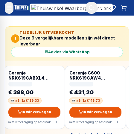
Mijn account
Favoriet
Win
TIJDELIJK UITVERKOCHT
Deze
6
vergelijkbare modellen zijn wél direct
!
leverbaar
💬
Advies via WhatsApp
Gorenje
Gorenje G600
G
NRK619CABXL4
NRK619CAW4
N
Vrijstaand 304 l Zwart
Vrijstaand 304 l Wit
V
R
€ 388,00
€ 431,20
€
in3: 3x € 129,33
in3: 3x € 143,73
In winkelwagen
In winkelwagen
Palletbezorging op afspraak — 1-2 werkdagen
Palletbezorging op afspraak — 1-2 werkdagen