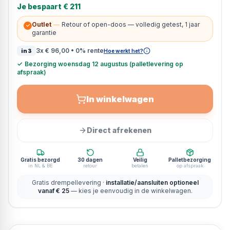
Je bespaart
€ 211
Outlet
—
Retour of open-doos — volledig getest, 1 jaar
✓
garantie
3x
€ 96,00
• 0% rente
in3
Hoe werkt het?
✓
Bezorging woensdag 12 augustus (palletlevering op
afspraak)
In winkelwagen
Direct afrekenen
Gratis bezorgd
30 dagen
Veilig
Palletbezorging
in NL & BE
retour
betalen
op afspraak
Gratis drempellevering ·
installatie/aansluiten optioneel
vanaf € 25
— kies je eenvoudig in de winkelwagen.