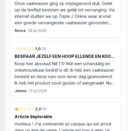
Onze vaatwasser ging op vrijdagavond stuk. Gelet
op de leeftijd besloten we gelijk tot vervanging. Via
internet stuitten we op Triple J Online waar al snel
een goede vervangende vaatwasser gevonden
werd. ‘s Ochtends even gebeld met de
Renze
·
25 jul 2026
klantenservice of de vaatwasser ook geleverd en
geïnstalleerd kan worden. Dit bleek het geval tegen
alleszins concurrente prijzen. De vriendelijke
1,0
/10
medewerker gaf aan dat, als we gelijk via de
BESPAAR JEZELF EEN HOOP ELLENDE EN KOOP
website gingen bestellen en betalen, hij z’n best
HIER NIETS!
Koop hier absoluut NIETS! Wat een schandalig en
ging doen om ‘s middags nog te leveren. Het
onbetrouwbaar bedrijf is dit. Ik heb een vaatwasser
bleken geen loze woorden: om 16.00 uur werd de
besteld en deze ruim voor lever dag geannuleerd.
Neff vaatwasser geleverd en ver
Ik heb het product nooit gezien of aangeraakt. Nu
weigeren ze gewoon om mijn geld volledig terug te
Jelena
·
17 jul 2026
storten en willen ze zomaar € 60 "transportkosten"
van MIJN geld inhouden!
2,0
/10
Article déplorable
Honteux ! J'ai commandé un casque qui est arrivé
dans un état de vente. L'article est bon à jeter. Le