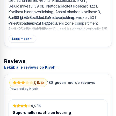
Deurscharnieren: Rechts. Klimaatklasse: N-ST,
Geluidsniveau: 39 dB. Nettocapaciteit koelkast: 122 l,
Koelkast binnenverlichting, Aantal planken koelkast: 3,
Aantal groente lades: 1. Nettocapaciteit vriezer: 53 l,
122 l LED Koelkast binnenverlichting
Vriescapaciteit: 2,4 kg/24u. Vers zone compartiment.
53 l Onder 4* 2,4 kg/24u
Energie-efficiëntieklasse: C, Jaarlijks energieverbruik: 125
C 125 kWu C 39 dB
kWu. Kleur van het product: Grijs, Zilver
Lees meer
Grijs, Zilver Vrijstaand 175 l
Reviews
Bekijk alle reviews op Kiyoh →
7,8
188
geverifieerde reviews
/10
Powered by Kiyoh
9,0
/10
Supersnelle reactie en levering