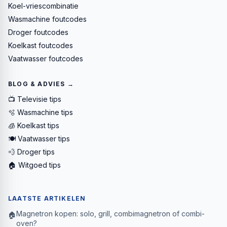
Koel-vriescombinatie
Wasmachine foutcodes
Droger foutcodes
Koelkast foutcodes
Vaatwasser foutcodes
BLOG & ADVIES →
📺 Televisie tips
🫧 Wasmachine tips
🧊 Koelkast tips
🍽️ Vaatwasser tips
💨 Droger tips
🏠 Witgoed tips
LAATSTE ARTIKELEN
Magnetron kopen: solo, grill, combimagnetron of combi-
🏠
oven?