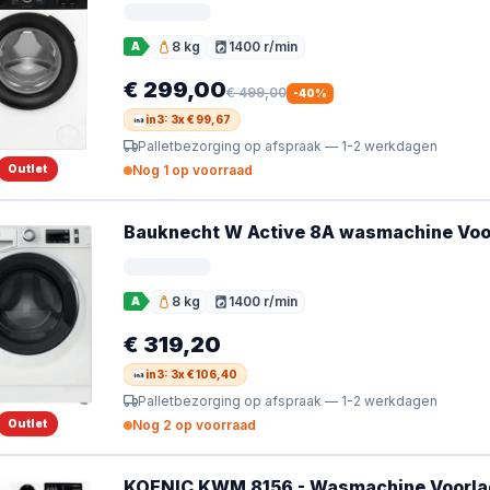
8 kg
1400 r/min
A
Vulgewicht
Toerental
€ 299,00
€ 499,00
-
40
%
in3: 3x € 99,67
Palletbezorging op afspraak — 1-2 werkdagen
Outlet
Nog 1 op voorraad
Bauknecht W Active 8A wasmachine Voor
8 kg
1400 r/min
A
Vulgewicht
Toerental
€ 319,20
in3: 3x € 106,40
Palletbezorging op afspraak — 1-2 werkdagen
Outlet
Nog 2 op voorraad
KOENIC KWM 8156 - Wasmachine Voorlade