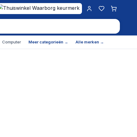
Mijn account
Favorieten
Winkelwa
Computer
Meer categorieën →
Alle merken →