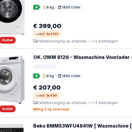
8 kg
1400 r/min
A
Vulgewicht
Toerental
€ 399,00
in3: 3x € 133
Outlet
Palletbezorging op afspraak — 1-2 werkdagen
OK. OWM 8126 - Wasmachine Voorlader - 
8 kg
1400 r/min
A
Vulgewicht
Toerental
€ 207,00
in3: 3x € 69
Palletbezorging op afspraak — 1-2 werkdagen
Outlet
Nog 3 op voorraad
Beko BMMS3WFU4841W | Wasmachine | A 