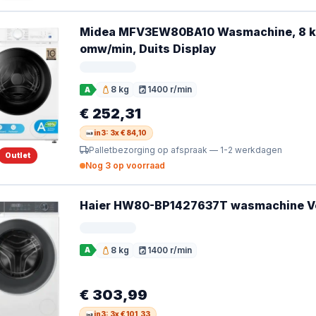
Midea MFV3EW80BA10 Wasmachine, 8 kg, 
omw/min, Duits Display
8 kg
1400 r/min
A
Vulgewicht
Toerental
€ 252,31
in3: 3x € 84,10
Palletbezorging op afspraak — 1-2 werkdagen
Outlet
Nog 3 op voorraad
Haier HW80-BP1427637T wasmachine Voo
8 kg
1400 r/min
A
Vulgewicht
Toerental
€ 303,99
in3: 3x € 101,33