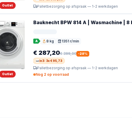
Outlet
Palletbezorging op afspraak — 1-2 werkdagen
Bauknecht BPW 814 A | Wasmachine | 8 kg
8 kg
1351 r/min
A
Vulgewicht
Toerental
€ 287,20
€ 399,00
-
28
%
in3: 3x € 95,73
Palletbezorging op afspraak — 1-2 werkdagen
Outlet
Nog 2 op voorraad