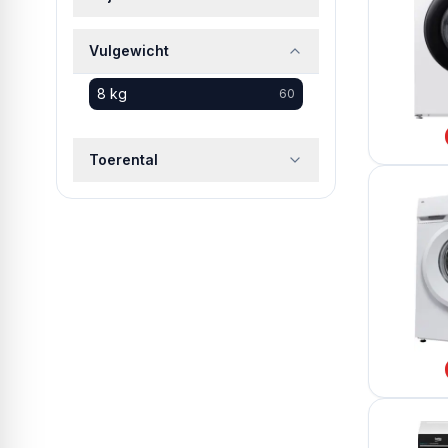
Vulgewicht
8 kg
60
Toerental