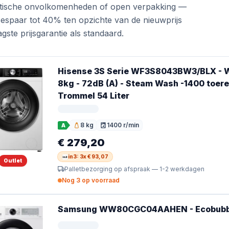
metische onvolkomenheden of open verpakking —
Bespaar tot 40% ten opzichte van de nieuwprijs
gste prijsgarantie als standaard.
Hisense 3S Serie WF3S8043BW3/BLX - W
8kg - 72dB (A) - Steam Wash -1400 toere
Trommel 54 Liter
8 kg
1400 r/min
A
Vulgewicht
Toerental
€ 279,20
in3: 3x € 93,07
Outlet
Palletbezorging op afspraak — 1-2 werkdagen
Nog 3 op voorraad
Samsung WW80CGC04AAHEN - Ecobubble