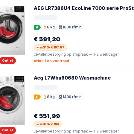
AEG LR7386U4 EcoLine 7000 serie ProS
8 kg
1600 r/min
A
Vulgewicht
Toerental
€ 591,20
in3: 3x € 197,07
Palletbezorging op afspraak — 1-2 werkdagen
Outlet
Nog 1 op voorraad
Aeg L7Wba60680 Wasmachine
8 kg
1400 r/min
E
Vulgewicht
Toerental
€ 551,99
in3: 3x € 184
Outlet
Palletbezorging op afspraak — 1-2 werkdagen