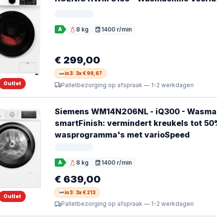
8 kg
1400 r/min
A
Vulgewicht
Toerental
€ 299,00
in3: 3x € 99,67
Outlet
Palletbezorging op afspraak — 1-2 werkdagen
Siemens WM14N206NL - iQ300 - Wasmachi
smartFinish: vermindert kreukels tot 50
wasprogramma's met varioSpeed
8 kg
1400 r/min
A
Vulgewicht
Toerental
€ 639,00
in3: 3x € 213
Outlet
Palletbezorging op afspraak — 1-2 werkdagen